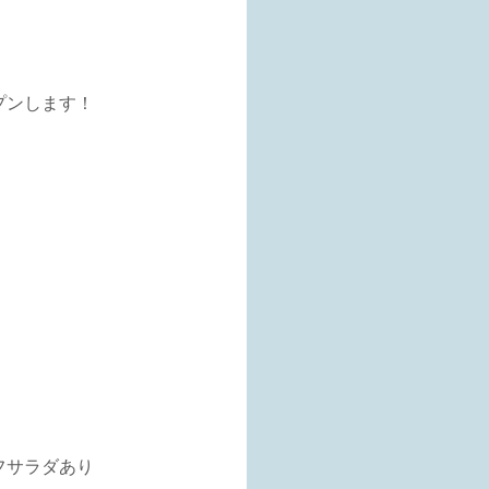
プンします！
フサラダあり