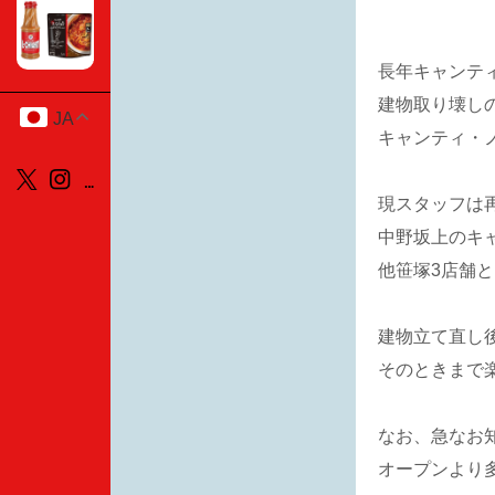
長年キャンテ
建物取り壊し
JA
キャンティ・
現スタッフは
中野坂上のキ
他笹塚3店舗
建物立て直し
そのときまで
なお、急なお
オープンより