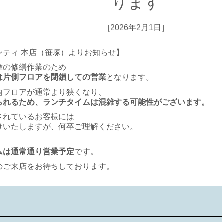
ります
［2026年2月1日］
ンティ 本店（笹塚）よりお知らせ】
障の修繕作業のため
は片側フロアを閉鎖しての営業
となります。
内フロアが通常より狭くなり、
られるため、ランチタイムは混雑する可能性がございます。
されているお客様には
けいたしますが、何卒ご理解ください。
ムは通常通り営業予定
です。
のご来店をお待ちしております。