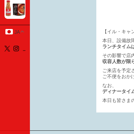
【イル・キャ
JA
本日、設備故
ランチタイム
その影響で店
収容人数が限
ご来店を予定
ご不便をおか
なお、
ディナータイ
本日も皆さま