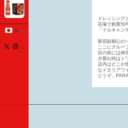
ドレッシング
笹塚で創業5
「イルキャン
JA
新宿副都心の
ここにグルー
目の前には神
夕暮れ時はト
店内はどこか
なイタリアワ
どうぞ、PAR