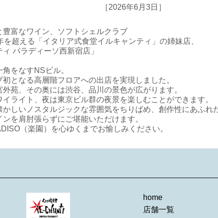
［2026年6月3日］
と豊富なワイン、ソフトシェルクラブ
0年を超える「イタリア式食堂イルキャンティ」の姉妹店、
ティ パラディーソ西新宿店」
一角をなすNSビル。
プ初となる高層階フロアへの出店を実現しました。
宮外苑、その奥には渋谷、品川の景色が広がります。
ワイライト、夜は東京ビル群の夜景を楽しむことができます。
懐かしいノスタルジックな雰囲気をちりばめ、創作性にあふれ
インを肩肘張らずにご堪能いただけます。
ADISO（楽園）を心ゆくまでお愉しみください。
home
店舗一覧