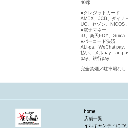
40席
●クレジットカード
AMEX、JCB、ダイナー
UC、セゾン、NICOS
●電子マネー
iD、楽天EDY、Suica
●バーコード決済
ALI-pa、WeChat pa
払い、メルpay、au-p
pay、銀行pay
完全禁煙／駐車場なし
home
店舗一覧
イルキャンティにつ