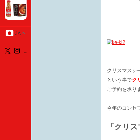
JA
クリスマスシ
という事で
ク
ご予約を承り
今年のコンセ
「クリス