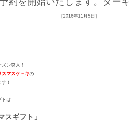
予約を開始いたします。ター
［2016年11月5日］
ーズン突入！
リスマスケ－キ
の
ます！
プトは
マスギフト」