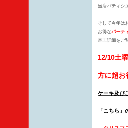
当店パティシ
そして今年は
お得な
パーテ
是非詳細をご
12/10
方に超
お
ケーキ及び
「こちら
」