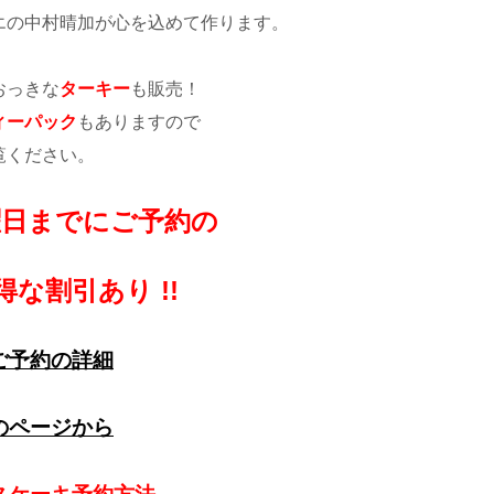
エの中村晴加が心を込めて作ります。
おっきな
ターキー
も販売！
ィーパック
もありますので
覧ください。
土曜日までにご予約の
得な割引あり !!
ご予約の詳細
のページから