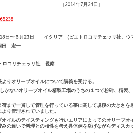
［2014年7月24日］
月18日〜６月23日 イタリア (ピエトロコリチェッリ社、ウ
岡田 宏一
トロコリチェッリ社 視察
よりオリーブオイルについて講義を受ける。
つしかないオリーブオイル精製工場のうちの１つで粉砕、精製
出荷まで一貫して管理を行っている事に関して規模の大きさを
により管理されていました。
オイルのテイスティングも行いエリアによってのオリーブオ
苦みの違いで料理との相性を考え具体例を挙げながらディスカ