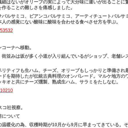
繊細はないがオリーブの実によって大分味に違いが出ることに
を作ることの難しさを痛感しました。
サバルサミコ、ビアンコバルサミコ、アーティチュートバルサ
本人の感覚にない酸味に酸味を合わせる食べさせ方を学ぶ。
コーナへ移動。
、街並みは坂が多く小道が入り組んでいるがショップ、老舗レ
ペリティフも生ハム、チーズ、オリーブもしっかりと準備され
ードを期待したが伝統古典料理のオンパレード。マルケ地方の
ッキオと共にチーズ燻製、熟成生ハム、サラミをたしなむ。
スコ社視察。
について
温暖化の為、収穫時期が10月から9月に早まってきている。