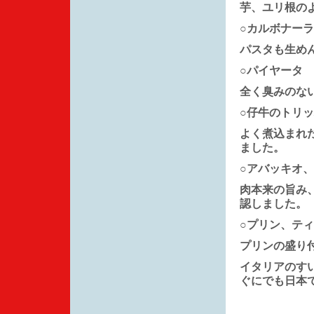
芋、ユリ根の
○カルボナー
パスタも生め
○パイヤータ
全く臭みのな
○仔牛のトリ
よく煮込まれ
ました。
○アバッキオ
肉本来の旨み
認しました。
○プリン、テ
プリンの盛り
イタリアのす
ぐにでも日本