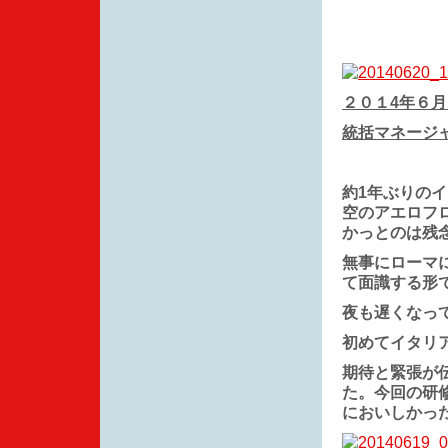
２０１4年６
統括マネージ
約1年ぶりの
空のアエロフ
かっとのは残
無事にローマ
て面識する形
夜も遅くなっ
初めてイタリ
期待と緊張が
た。今回の研
においしかっ