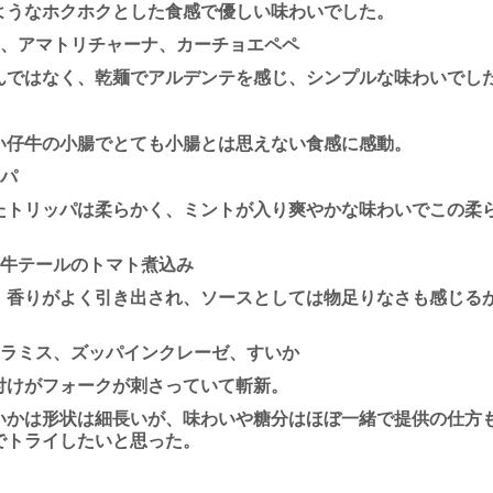
ようなホクホクとした食感で優しい味わいでした。
ラ、アマトリチャーナ、カーチョエペペ
んではなく、乾麺でアルデンテを感じ、シンプルな味わいでし
い仔牛の小腸でとても小腸とは思えない食感に感動。
ッパ
たトリッパは柔らかく、ミントが入り爽やかな味わいでこの柔
、牛テールのトマト煮込み
、香りがよく引き出され、ソースとしては物足りなさも感じる
ィラミス、ズッパインクレーゼ、すいか
付けがフォークが刺さっていて斬新。
いかは形状は細長いが、味わいや糖分はほぼ一緒で提供の仕方
でトライしたいと思った。