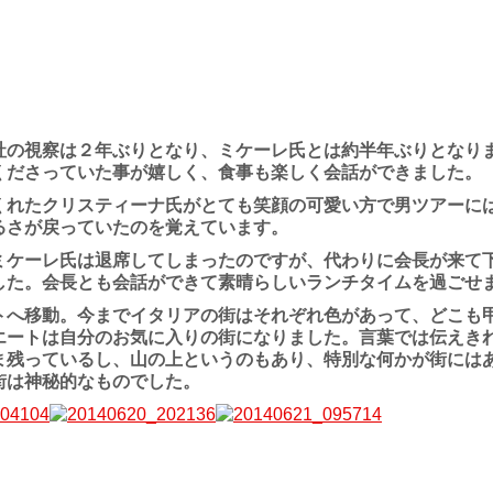
社の視察は２年ぶりとなり、ミケーレ氏とは約半年ぶりとなり
くださっていた事が嬉しく、食事も楽しく会話ができました。
くれたクリスティーナ氏がとても笑顔の可愛い方で男ツアーに
るさが戻っていたのを覚えています。
ミケーレ氏は退席してしまったのですが、代わりに会長が来て
した。会長とも会話ができて素晴らしいランチタイムを過ごせ
トへ移動。今までイタリアの街はそれぞれ色があって、どこも
エートは自分のお気に入りの街になりました。言葉では伝えき
ま残っているし、山の上というのもあり、特別な何かが街には
街は神秘的なものでした。