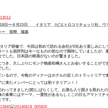
月18日〜６月23日 イタリア (ピエトロコリチェッリ社、ウ
ャー 笹間 瑞基
イタリア研修で、今回は初めて訪れる会社が2社あり楽しみにし
ロートも前評判は今一なものの初なので期待していましたが、
念でした。日本語の映画がないのが驚きました。
につき、久しぶりにモンテ物産松嶋さんとお会いすることがで
でした。
ているので、今晩のディナーはホテルの近くのトラットリアで
アに来たメンバーにとっては初イタリアン！！
伝わってきました(笑)しばらくして、お酒も入り固さも取れた
修の食事にはテーマ、一貫性があるらしくこの日もアマトリチ
たです。