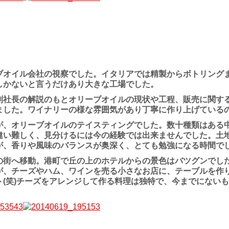
オイル会社の視察でした。イタリアでは精製からボトリング
しかないと言うだけあり大きな工場でした。
副社長の解説のもとオリーブオイルの現状や工程、販売に関す
ました。ワイナリーの様な雰囲気があり丁寧に作り上げている
が、オリーブオイルのテイスティングでした。数十種類はある
違い難しく、見分けるには今の経験では出来ませんでした。土
が、香りや風味のバランスが奥深く、とても勉強になる時間で
街へ移動。港町で丘の上のホテルからの景色はバツグンでし
が、チーズやハム、ワインを売る小さなお店に、テーブルを作
ト(笑)チーズをアレンジして作る料理は独特で、今までにない