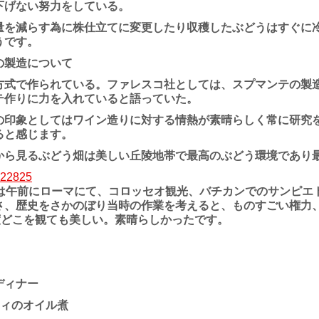
下げない努力をしている。
量を減らす為に株仕立てに変更したり収穫したぶどうはすぐに
うです。
製造について
式で作られている。ファレスコ社としては、スプマンテの製
テ作りに力を入れていると語っていた。
の印象としてはワイン造りに対する情熱が素晴らしく常に研究
ると感じます。
から見るぶどう畑は美しい丘陵地帯で最高のぶどう環境であり
は午前にローマにて、コロッセオ観光、バチカンでのサンピエ
さ、歴史をさかのぼり当時の作業を考えると、ものすごい権力
0度どこを観ても美しい。素晴らしかったです。
ディナー
フィのオイル煮