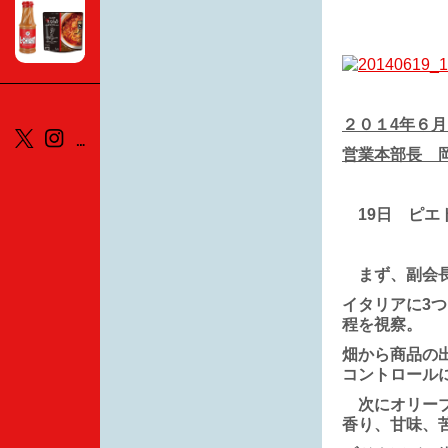
２０１4年６
営業本部長 
19日 ピエ
まず、副会長
イタリアに3
程を視察。
畑から商品の
コントロール
次にオリーブ
香り、甘味、