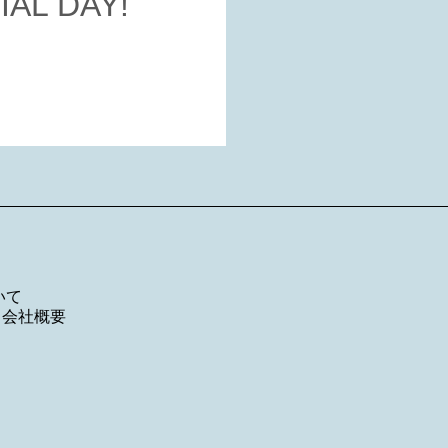
L DAY!
いて
／
会社概要