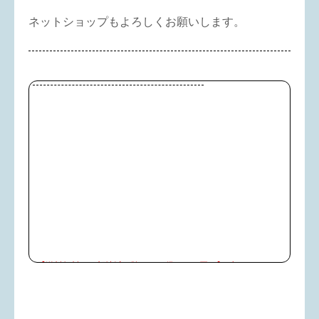
ネットショップもよろしくお願いします。
【送料無料（一部地域を除く）お得まとめ買い】ブラッドオレ
ンジジュース(タロッコジュース)10本／オランフリーゼル[冷
凍・1000g]
楽天で購入