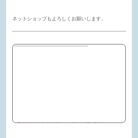
ネットショップもよろしくお願いします。
【送料無料（一部地域を除く）お得まとめ買い】ブラッドオレ
ンジジュース(タロッコジュース)10本／オランフリーゼル[冷
凍・1000g]