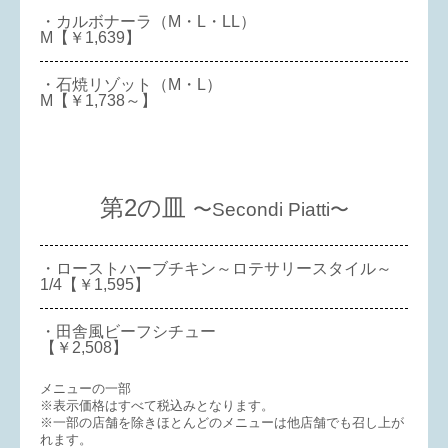
・カルボナーラ（M・L・LL）
M【￥1,639】
・石焼リゾット（M・L）
M【￥1,738～】
第2の皿
〜Secondi Piatti〜
・ローストハーブチキン～ロテサリースタイル～
1/4【￥1,595】
・田舎風ビーフシチュー
【￥2,508】
メニューの一部
※表示価格はすべて税込みとなります。
※一部の店舗を除きほとんどのメニューは他店舗でも召し上が
れます。