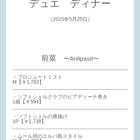
デュエ ディナー
［2015年5月25日］
前菜
〜Antipasti〜
・プロシュートミスト
M【￥1,782】
・ソフトシェルクラブのピアディーナ巻き
1個【￥594】
・ソフトシェルの唐揚げ
1P【￥1,738】
・ムール貝のエルバ島スタイル