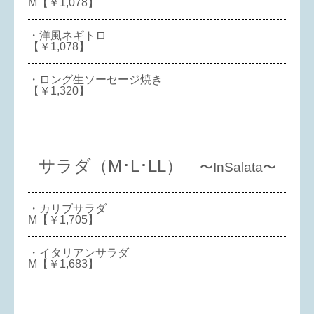
M【￥1,078】
・洋風ネギトロ
【￥1,078】
・ロング生ソーセージ焼き
【￥1,320】
サラダ（M･L･LL）
〜InSalata〜
・カリブサラダ
M【￥1,705】
・イタリアンサラダ
M【￥1,683】