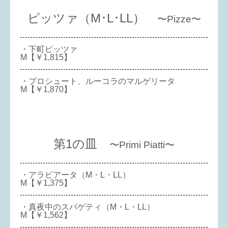
ピッツァ（M･L･LL）
〜Pizze〜
・下町ピッツァ
M【￥1,815】
・プロシュート、ルーコラのマルゲリータ
M【￥1,870】
第1の皿
〜Primi Piatti〜
・アラビアータ（M・L・LL）
M【￥1,375】
・真夜中のスパゲティ（M・L・LL）
M【￥1,562】