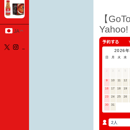
【GoT
Yaho
JA