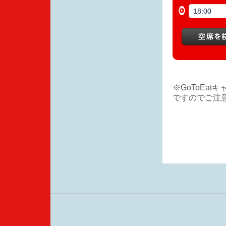
※GoToEat
ですのでご注