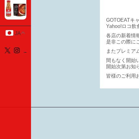
GOTOEAT
Yahoo!ロ
JA
各店の新着情
是非この際に
またプレミア
間もなく開始
開始次第お知
皆様のご利用