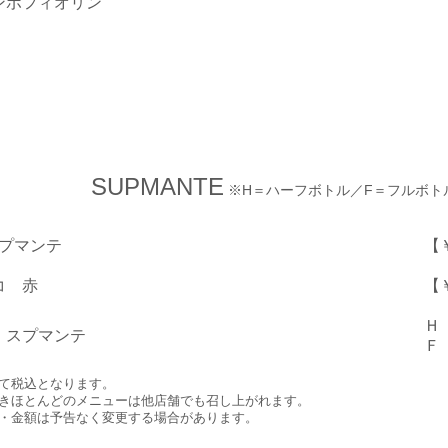
ンポフィオリン
SUPMANTE
※H＝ハーフボトル／F＝フルボト
スプマンテ
【￥
ブルスコ 赤
【￥
Ｈ【
・スプマンテ
Ｆ【
て税込となります。
きほとんどのメニューは他店舗でも召し上がれます。
・金額は予告なく変更する場合があります。