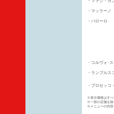
・マァジ・カ
・マッラーノ
・バローロ
・コルヴォ･
・ラン
・プロセッコ
※表示価格はすべ
※一部の店舗を除
※メニューの内容