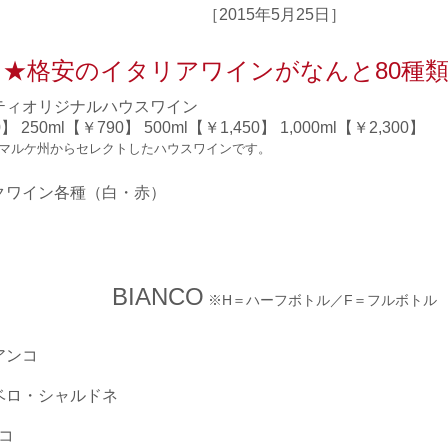
［2015年5月25日］
★格安のイタリアワインがなんと80種
ティオリジナルハウスワイン
250ml【￥790】 500ml【￥1,450】 1,000ml【￥2,300】
マルケ州からセレクトしたハウスワインです。
クワイン各種（白・赤）
BIANCO
※H＝ハーフボトル／F＝フルボトル
アンコ
ベロ・シャルドネ
コ