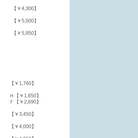
【￥4,300】
【￥5,000】
【￥5,950】
【￥1,760】
Ｈ【￥1,650】
Ｆ【￥2,690】
【￥3,450】
【￥4,000】