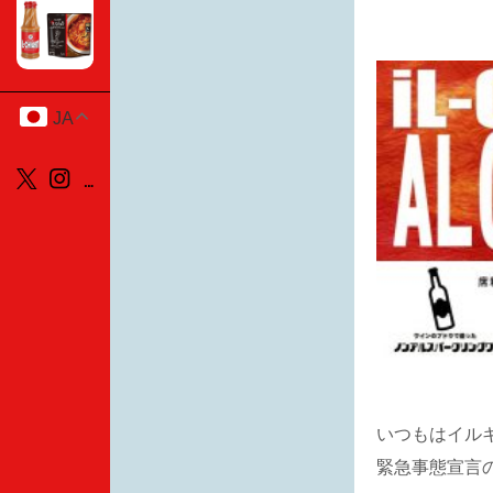
JA
いつもはイル
緊急事態宣言