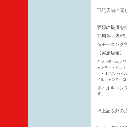
下記店舗に関しま
酒類の提供を
11時半～20
※モーニング
【実施店舗】
キャンティ本店/
ャンティ・ピエト
ィ・オベスト/イ
イルキャンティ京
※イルキャン
す。
※上記以外の