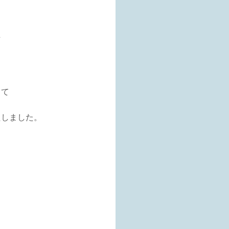
た
って
たしました。