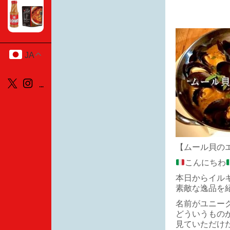
JA
【ムール貝の
こんにちわ
本日からイル
素敵な逸品を
名前がユニー
どういうもの
見ていただけ