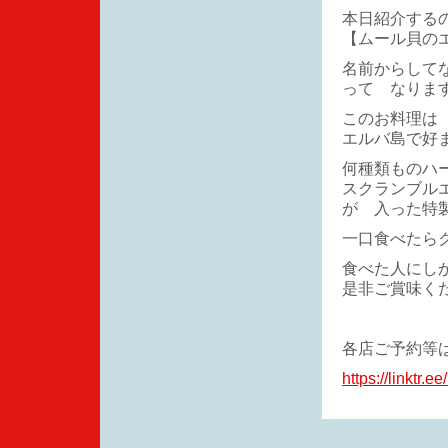
本日紹介する
【ムール貝の
名前からして
って なりま
このお料理は
エルバ島で好
何種類ものハ
スクランブル
が 入った特
一口食べたら
食べた人にし
是非ご賞味く
各店ご予約等
https://linktr.ee