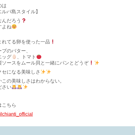
のは
エルバ島スタイル】
なんだろう
すよね
まれてる卵を使った一品
ーブのバター、
エッグ
、トマト
製ソースをムール貝と一緒にパンとどうぞ
クセになる美味しさ
かこの美味しさはわからない。
ださい
はこちら
/ilchianti_official