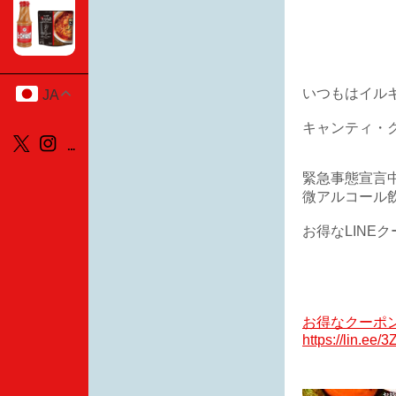
いつもはイル
JA
キャンティ・ク
緊急事態宣言
微アルコール飲
お得なLINE
お得なクーポ
https://lin.ee