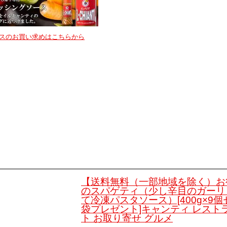
スのお買い求めはこちらから
【送料無料（一部地域を除く）お
のスパゲティ（少し辛目のガーリ
て冷凍パスタソース）[400g×9個
袋プレゼント]キャンティ レスト
ト お取り寄せ グルメ