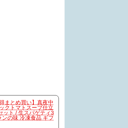
得まとめ買い】真夜中
ックトマトスープ仕立
セット / 生スパゲティ3
ランの味 冷凍食品 ギフ