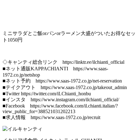
ミニサラダとご飯orパンorラーメン大盛がついたお得なセッ
ト1050円
◇キャンティ総合リンク https://linktr.ee/ilchianti_official
■ネット通販KAPPACHIANTI https://www.saas-
1972.co.jp/netshop
■ネット予約 https://www.saas-1972.co.jp/net-reservation
■テイクアウト https://www.saas-1972.co.jp/takeout_admin
■Twitter https://twitter.com/iLChianti_honbu
■インスタ https://www.instagram.com/ilchianti_official/
■Facebook https://www.facebook.com/il.chianti.italian/?
view_public_for=388521031202213
■求人情報 https://www.saas-1972.co.jp/recruit