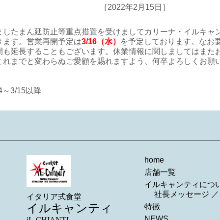
［2022年2月15日］
ましたまん延防止等重点措置を受けましてカリーナ・イルキャンテ
きます。営業再開予定は
3/16（水）
を予定しております。なお
間も延長することもございます。休業情報に関しましてはまた
これまでと変わらぬご愛顧を賜れますよう、何卒よろしくお願
4～3/15以降
home
店舗一覧
イルキャンティにつ
社長メッセージ
イタリア式食堂
イルキャンティ
特徴
NEWS
iL-CHIANTI