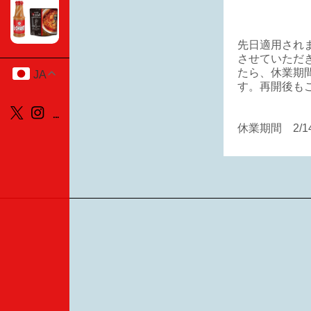
先日適用され
させていただ
たら、休業期
JA
す。再開後も
休業期間 2/1