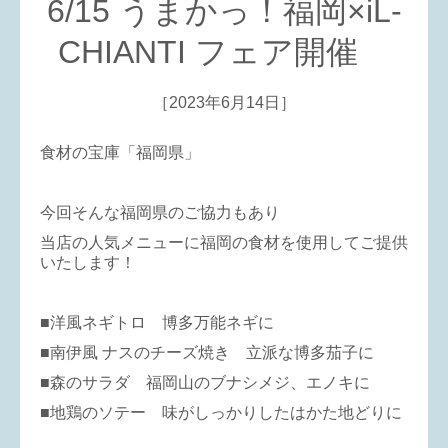
6/15 うまかっ！福岡×iL-
CHIANTI フェア開催
［2023年6月14日］
食材の宝庫「福岡県」
今回そんな福岡県のご協力もあり
当店の人気メニューに福岡の食材を使用してご提供
いたします！
■洋風ネギトロ 博多万能ネギに
■南伊風 ナスのチーズ焼き 立派な博多茄子に
■森のサラダ 福岡山のブナシメジ、エノキに
■地鶏のソテー 味がしっかりしたはかた地どりに