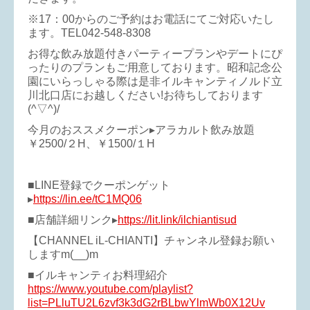
※17：00からのご予約はお電話にてご対応いたし
ます。TEL042-548-8308
お得な飲み放題付きパーティープランやデートにぴ
ったりのプランもご用意しております。昭和記念公
園にいらっしゃる際は是非イルキャンティノルド立
川北口店にお越しください!お待ちしております
(^▽^)/
今月のおススメクーポン▸アラカルト飲み放題
￥2500/２H、￥1500/１H
■LINE登録でクーポンゲット
▸
https://lin.ee/tC1MQ06
■店舗詳細リンク▸
https://lit.link/ilchiantisud
【CHANNEL iL-CHIANTI】チャンネル登録お願い
しますm(__)m
■イルキャンティお料理紹介
https://www.youtube.com/playlist?
list=PLluTU2L6zvf3k3dG2rBLbwYlmWb0X12Uv