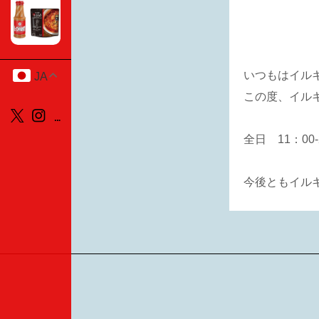
いつもはイル
JA
この度、イル
全日 11：00
今後ともイル