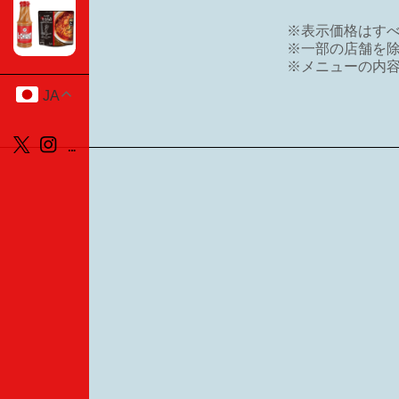
※表示価格はす
※一部の店舗を
※メニューの内
JA