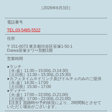
［2026年6月3日］
電話番号
TEL.03-5465-5522
住所
〒151-0073 東京都渋谷区笹塚1-50-1
Daiwa笹塚タワー別館1階
営業時間
●ランチ
［火-金］11:30～15:00(L.O.14:30)
［土日祝］11:30～15:30(L.O.15:30)
●カフェタイム※ドリンク及びドルチェのみのご提供
［火-金］14:30～17:00
［土日祝］15:30～17:00
●ディナー
［火-金］17:00～22:00(L.O.21:00)
［土日祝］17:00～22:00(L.O.21:00)
【注意】混雑時や予約状況により、2時間制とさせて
いただく場合がございます。