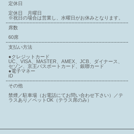
定休日
定休日 月曜日
※祝日の場合は営業し、水曜日がお休みとなります。
席数
60席
支払い方法
●クレジットカード
UC、VISA、MASTER、AMEX、JCB、ダイナース、
セゾン、京王パスポートカード、銀聯カード
●電子マネー
iD
その他
禁煙／駐車場（お電話にてお問い合わせ下さい）／テ
ラスあり／ペットOK（テラス席のみ）