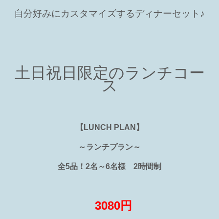
自分好みにカスタマイズするディナーセット♪
土日祝日限定のランチコー
ス
【
LUNCH PLAN
】
～ランチプラン～
全
5
品！
2
名～
6
名様
2
時間制
3080
円