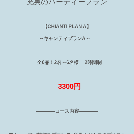
充実のパーティープラン
【
CHIANTI PLAN A
】
～キャンティプラン
A
～
全6
品！
2
名～
6
名様
2
時間制
3300
円
――――コース内容――――