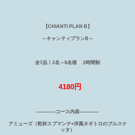
【
CHIANTI PLAN B
】
～キャンティプラン
B
～
全
7
品！
2
名～
6
名様
2
時間制
4180
円
――――コース内容――――
アミューズ（乾杯スプマンテ+洋風ネギトロのブルスケ
ッタ）