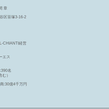
 章
谷区笹塚3-16-2
CHIANTI経営
ーエス
390名
含む）
商:30億4千万円