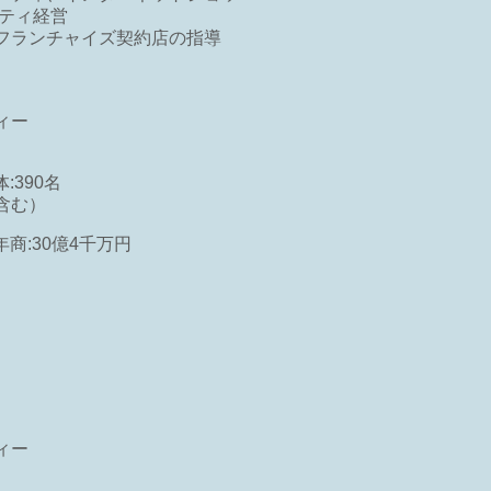
ンティ経営
フランチャイズ契約店の指導
ィー
:390名
含む）
年商:30億4千万円
ィー