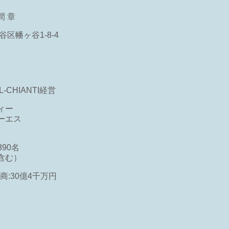
 章
谷区幡ヶ谷1-8-4
CHIANTI経営
ィー
ーエス
90名
含む）
商:30億4千万円