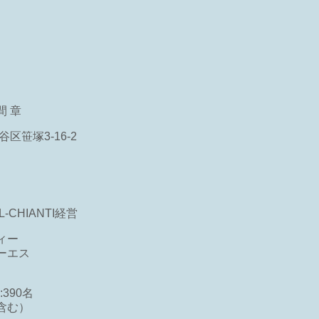
 章
谷区笹塚3-16-2
CHIANTI経営
ィー
ーエス
390名
含む）