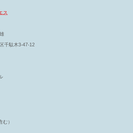
エス
雄
区千駄木3-47-12
ル
含む）