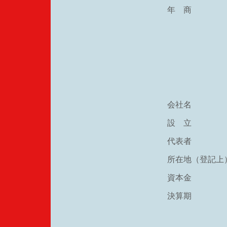
年 商
会社名
設 立
代表者
所在地（登記上
資本金
決算期