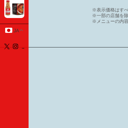
※表示価格はす
※一部の店舗を
※メニューの内
JA