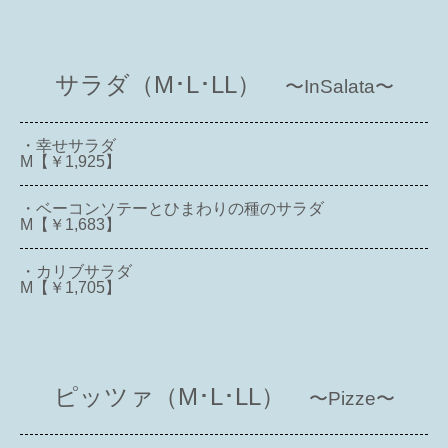
サラダ（M･L･LL）
〜InSalata〜
・幸せサラダ
M【￥1,925】
・ベーコンソテーとひまわりの種のサラダ
M【￥1,683】
・カリブサラダ
M【￥1,705】
ピッツァ（M･L･LL）
〜Pizze〜