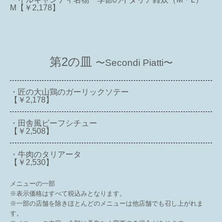
M【￥2,178】
第2の皿
〜Secondi Piatti〜
・匠の大山鶏のガーリックソテー
【￥2,178】
・田舎風ビーフシチュー
【￥2,508】
・牛肉のタリアータ
【￥2,530】
メニューの一部
※表示価格はすべて税込みとなります。
※一部の店舗を除きほとんどのメニューは他店舗でも召し上がれま
す。