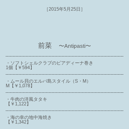
［2015年5月25日］
前菜
〜Antipasti〜
・ソフトシェルクラブのピアディーナ巻き
1個【￥594】
・ムール貝のエルバ島スタイル（S・M）
M【￥1,078】
・牛肉の洋風タタキ
【￥1,122】
・海の幸の地中海焼き
【￥1,342】