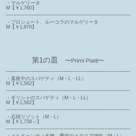
・マルゲリータ
M【￥1,760】
・プロシュート、ルーコラのマルゲリータ
M【￥1,870】
第1の皿
〜Primi Piatti〜
・真夜中のスパゲティ（M・L・LL）
M【￥1,562】
・ギリシャのスパゲティ（M・L・LL）
M【￥1,562】
・石焼リゾット（M・L）
M【￥1,738～】
・イルキャンティ名物 季節のイタリア雑炊（M・L）