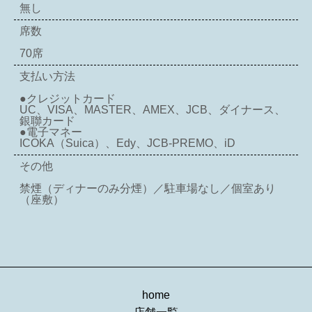
無し
席数
70席
支払い方法
●クレジットカード
UC、VISA、MASTER、AMEX、JCB、ダイナース、
銀聯カード
●電子マネー
ICOKA（Suica）、Edy、JCB-PREMO、iD
その他
禁煙（ディナーのみ分煙）／駐車場なし／個室あり
（座敷）
home