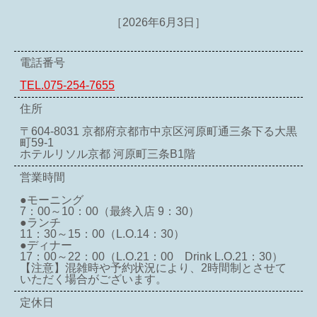
［2026年6月3日］
電話番号
TEL.075-254-7655
住所
〒604-8031 京都府京都市中京区河原町通三条下る大黒
町59-1
ホテルリソル京都 河原町三条B1階
営業時間
●モーニング
7：00～10：00（最終入店 9：30）
●ランチ
11：30～15：00（L.O.14：30）
●ディナー
17：00～22：00（L.O.21：00 Drink L.O.21：30）
【注意】混雑時や予約状況により、2時間制とさせて
いただく場合がございます。
定休日