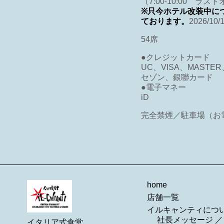
（7:00-10:00 ラス
※只今ホテル改装中に
ております。
2026/
54席
●クレジットカード
UC、VISA、MASTE
セゾン、銀聯カード
●電子マネー
iD
完全禁煙／駐車場（お
home
店舗一覧
イルキャンティにつ
社長メッセージ
イタリア式食堂