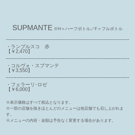
SUPMANTE
※H＝ハーフボトル／F＝フルボトル
・ランブルスコ 赤
【￥2,470】
・コルヴォ・スプマンテ
【￥3,550】
・フェラーリ･ロゼ
【￥6,000】
※表示価格はすべて税込となります。
※一部の店舗を除きほとんどのメニューは他店舗でも召し上がれま
す。
※メニューの内容・金額は予告なく変更する場合があります。