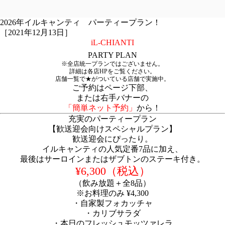
2026年イルキャンティ パーティープラン！
［2021年12月13日］
iL-CHIANTI
PARTY PLAN
※全店統一プランではございません。
詳細は各店HPをご覧ください。
店舗一覧で★がついている店舗で実施中。
ご予約はページ下部、
または右手バナーの
「簡単ネット予約」
から！
充実のパーティープラン
【歓送迎会向けスペシャルプラン】
歓送迎会にぴったり。
イルキャンティの人気定番7品に加え、
最後はサーロインまたはザブトンのステーキ付き。
¥6,300（税込）
（飲み放題＋全8品）
※お料理のみ ¥4,300
・自家製フォカッチャ
・カリブサラダ
・本日のフレッシュモッツァレラ