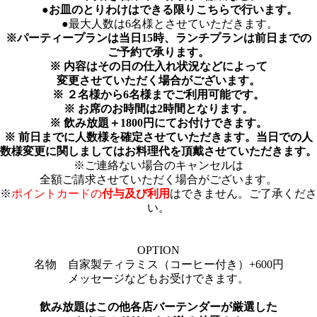
●お皿のとりわけはできる限りこちらで行います。
●最大人数は6名様とさせていただきます。
※パーティープランは当日15時、ランチプランは
前日までの
ご予約で承ります。
※
内容はその日の仕入れ状況などによって
変更させていただく場合がございます。
※
２名様から
6
名様までご利用可能です。
※
お席のお時間は
2
時間となります。
※
飲み放題＋
1800
円にてお付けできます。
※
前日までに人数様を確定させていただきます。当日での人
数様変更に関しましてはお料理代を頂戴させていただきます。
※ご連絡ない場合のキャンセルは
全額ご請求させていただく場合がございます。
※
ポイントカードの
付与及び利用
はできません。ご了承くださ
い。
OPTION
名物 自家製ティラミス（コーヒー付き）+600円
メッセージなどもお受けできます。
飲み放題はこの他各店バーテンダーが厳選した