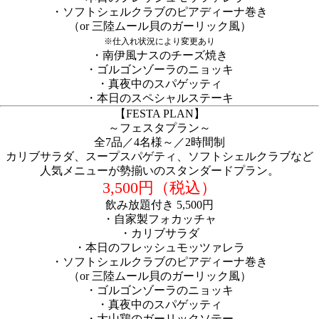
・ソフトシェルクラブのピアディーナ巻き
（or 三陸ムール貝のガーリック風）
※仕入れ状況により変更あり
・南伊風ナスのチーズ焼き
・ゴルゴンゾーラのニョッキ
・真夜中のスパゲッティ
・本日のスペシャルステーキ
【FESTA PLAN】
～フェスタプラン～
全7品／4名様～／2時間制
カリブサラダ、スープスパゲティ、ソフトシェルクラブなど
人気メニューが勢揃いのスタンダードプラン。
3,500円（税込）
飲み放題付き 5,500円
・自家製フォカッチャ
・カリブサラダ
・本日のフレッシュモッツァレラ
・ソフトシェルクラブのピアディーナ巻き
（or 三陸ムール貝のガーリック風）
・ゴルゴンゾーラのニョッキ
・真夜中のスパゲッティ
・大山鶏のガーリックソテー