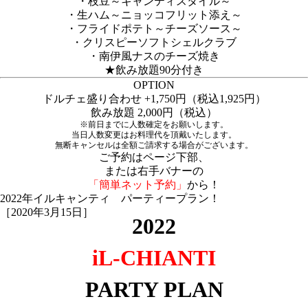
・枝豆～キャンティスタイル～
・生ハム～ニョッコフリット添え～
・フライドポテト～チーズソース～
・クリスピーソフトシェルクラブ
・南伊風ナスのチーズ焼き
★飲み放題90分付き
OPTION
ドルチェ盛り合わせ +1,750円（税込1,925円）
飲み放題 2,000円（税込）
※前日までに人数確定をお願いします。
当日人数変更はお料理代を頂戴いたします。
無断キャンセルは全額ご請求する場合がございます。
ご予約はページ下部、
または右手バナーの
「簡単ネット予約」
から！
2022年イルキャンティ パーティープラン！
［2020年3月15日］
2022
iL-CHIANTI
PARTY PLAN