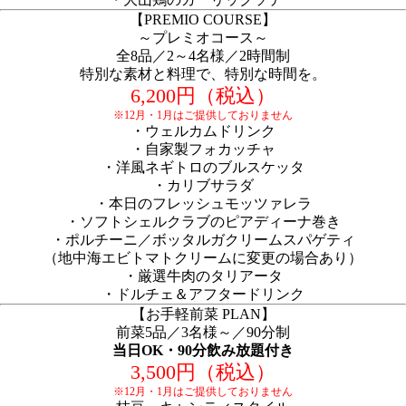
【PREMIO COURSE】
～プレミオコース～
全8品／2～4名様／2時間制
特別な素材と料理で、特別な時間を。
6,200円（税込）
※12月・1月はご提供しておりません
・ウェルカムドリンク
・自家製フォカッチャ
・洋風ネギトロのブルスケッタ
・カリブサラダ
・本日のフレッシュモッツァレラ
・ソフトシェルクラブのピアディーナ巻き
・ポルチーニ／ボッタルガクリームスパゲティ
（地中海エビトマトクリームに変更の場合あり）
・厳選牛肉のタリアータ
・ドルチェ＆アフタードリンク
【お手軽前菜 PLAN】
前菜5品／3名様～／90分制
当日OK・90分飲み放題付き
3,500円（税込）
※12月・1月はご提供しておりません