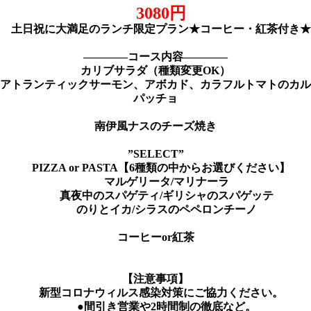
3080
円
土日祝に大満足のランチ限定プラン★コーヒー・紅茶付き★
――――コース内容――――
カリブサラダ（種類変更OK）
アトランティックサーモン、アボカド、カラフルトマトのカル
パッチョ
南伊風ナスのチーズ焼き
”SELECT”
PIZZA or PASTA【6種類の中からお選びください】
マルゲリータ/マリナーラ
真夜中のスパゲティ/ギリシャのスパゲッテ
のりとイカ/シラスのペペロンチーノ
コーヒーor紅茶
【注意事項】
新型コロナウィルス感染対策にご協力ください。
●間引き営業や
2
時間制の徹底など。