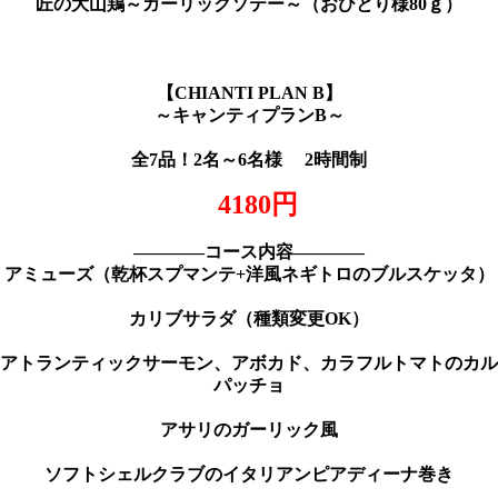
匠の大山鶏～ガーリックソテー～（おひとり様80ｇ）
【
CHIANTI PLAN B
】
～キャンティプラン
B
～
全
7
品！
2
名～
6
名様
2
時間制
4180
円
――――コース内容――――
アミューズ（乾杯スプマンテ+洋風ネギトロのブルスケッタ）
カリブサラダ（種類変更OK）
アトランティックサーモン、アボカド、カラフルトマトのカル
パッチョ
アサリのガーリック風
ソフトシェルクラブのイタリアンピアディーナ巻き