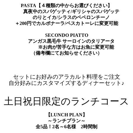
PASTA【４種類の中からお選びください】
真夜中のスパゲッティ/ギリシャのスパゲッテ
のりとイカ/シラスのペペロンチーノ
＋200円でカルボナーラ/ペスカトーレに変更可能
SECONDO PIATTO
アンガス黒毛牛 サーロインのタリアータ
※お肉が苦手な方はお魚に変更可能
（備考欄にてお知らせください）
セットにお好みのアラカルト料理をご注文
自分好みにカスタマイズするディナーセット♪
土日祝日限定のランチコース
【
LUNCH PLAN
】
～ランチプラン～
全
5
品！
2
名～
6
名様
2
時間制