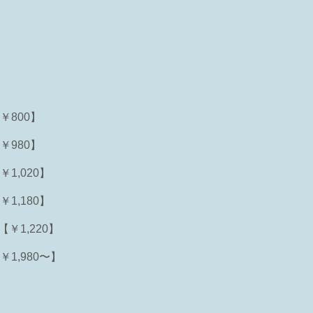
￥800】
￥980】
￥1,020】
￥1,180】
【￥1,220】
￥1,980〜】