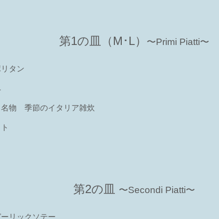
第1の皿（M･L）
〜Primi Piatti〜
ポリタン
ペ
ィ名物 季節のイタリア雑炊
ット
第2の皿
〜Secondi Piatti〜
ガーリックソテー