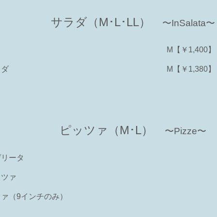
サラダ（M･L･LL）
〜InSalata〜
M【￥1,400】
ラダ
M【￥1,380】
ピッツァ（M･L）
〜Pizze〜
ゲリータ
ッツァ
ァ（9インチのみ）