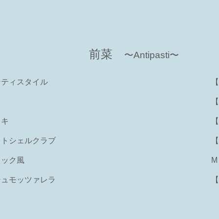
前菜
〜Antipasti〜
ンティスタイル
【
【
タキ
【
フトシェルクラブ
【
リック風
M
シュモッツァレラ
【