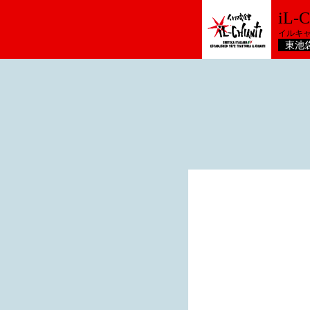
iL-
イルキ
東池