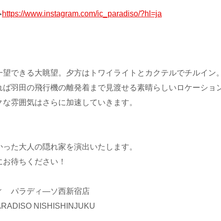
▸
https://www.instagram.com/ic_paradiso/?hl=ja
一望できる大眺望。夕方はトワイライトとカクテルでチルイン
れば羽田の飛行機の離発着まで見渡せる素晴らしいロケーショ
クな雰囲気はさらに加速していきます。
かった大人の隠れ家を演出いたします。
にお待ちください！
ィ パラディ―ソ西新宿店
PARADISO NISHISHINJUKU