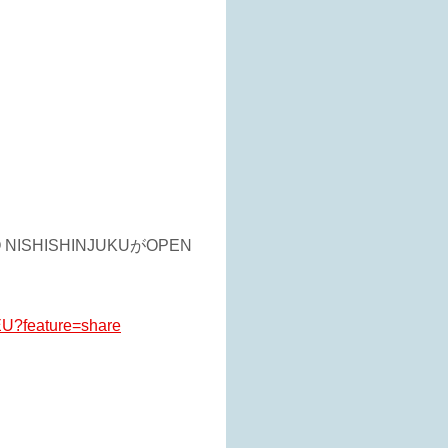
O NISHISHINJUKU
がOPEN
EU?feature=share