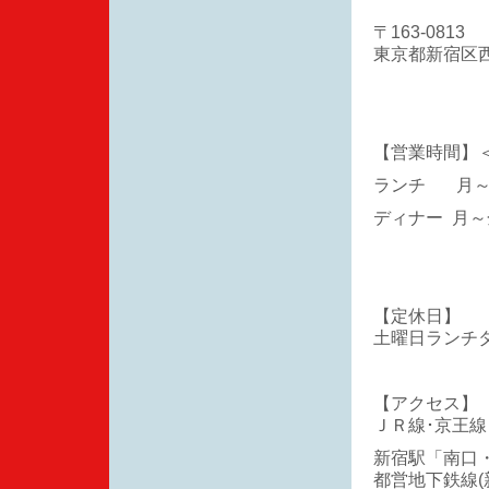
〒163-0813
東京都新宿区西
【営業時間】
ランチ 月～金 1
ディナー 月～金 1
土 16:00
【定休日】
土曜日ランチタ
【アクセス】
ＪＲ線･京王線
新宿駅「南口
都営地下鉄線(