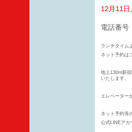
12月11
電話番号 0
ランチタイムよ
ネット予約は
地上130m新
いたします。
エレベーター
ネット予約等
公式LINEアカ