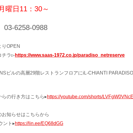
日月曜日11：30～
3-6258-0988
りOPEN
コチラ▻
https://www.saas-1972.co.jp/paradiso_netreserve
宿NSビルの高層29階レストランフロアに
iL-CHIANTI PARADIS
からの行き方はこちら▸
https://youtube.com/shorts/LVFgW0VNc
のお知らせはこちらから
ウント▸
https://lin.ee/EQ68dGG