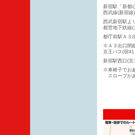
新宿駅「新都
西武線(新宿線)
西武新宿駅よ
都営地下鉄線(
都庁前駅Ａ３
※Ａ３出口閉
京王バス(宿41
新宿駅西口(
※車椅子でお
スロープがあ