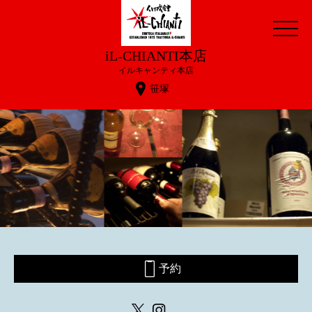
iL-CHIANTI本店
イルキャンティ本店
笹塚
予約