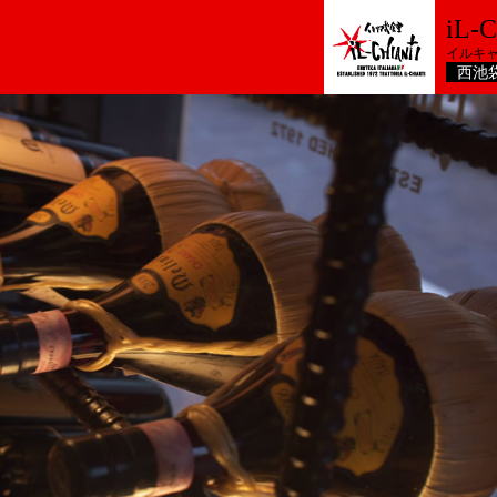
iL-
イルキ
西池