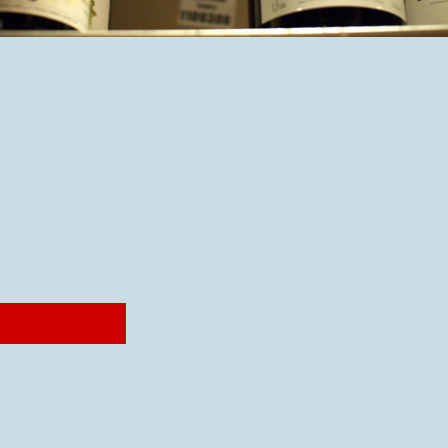
！
ン
。