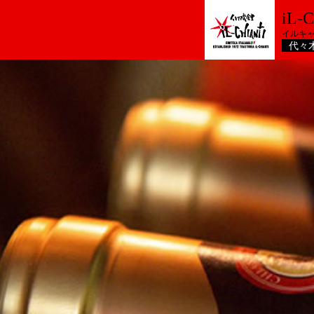
iL
イルキ
代々